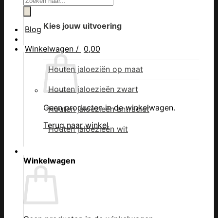
Kies jouw uitvoering
Blog
Winkelwagen /
0,00
Houten jaloeziën op maat
Houten jaloezieën zwart
Geen producten in de winkelwagen.
Houten jaloezieën antraciet
Terug naar winkel
Houten jaloezieën wit
Winkelwagen